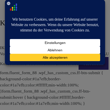
Kundendaten
IKS
Vorgangsnummer
VG
Angebotsnummer
AN
Auftragsnummer
AU
Absenden
Kundennummer
Telefonnummer
Emailadresse
form.fluent_form_88 .wpf_has_custom_css.ff-btn-submit {
background-color:#1a7efb;border-
color:#1a7efb;color:#ffffff;min-width:100%;
}form.fluent_form_88 .wpf_has_custom_css.ff-btn-
submit:hover { background-color:#ffffff;border-
color:#1a7efb;color:#1a7efb;min-width:100%; }