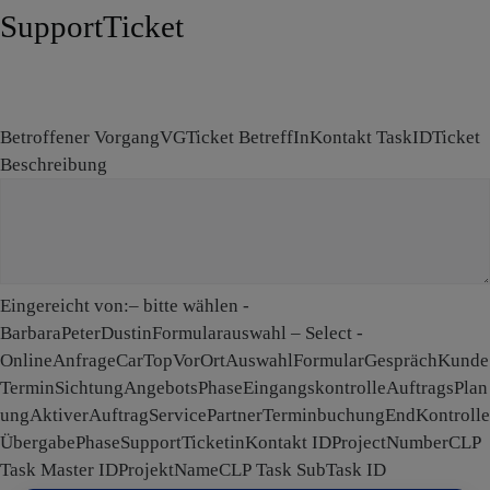
SupportTicket
Betroffener Vorgang
VG
Ticket Betreff
InKontakt TaskID
Ticket
Beschreibung
Eingereicht von:
– bitte wählen -
BarbaraPeterDustin
Formularauswahl
– Select -
OnlineAnfrageCarTopVorOrtAuswahlFormularGesprächKunde
TerminSichtungAngebotsPhaseEingangskontrolleAuftragsPlan
ungAktiverAuftragServicePartnerTerminbuchungEndKontrolle
ÜbergabePhaseSupportTicket
inKontakt ID
ProjectNumber
CLP
Task Master ID
ProjektName
CLP Task SubTask ID