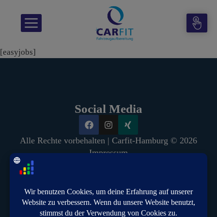
Zum
Inhalt
Menü
springen
[easyjobs]
Social Media
Alle Rechte vorbehalten | Carfit-Hamburg © 2026
Impressum
Datenschutz
Cookie-Einstellungen