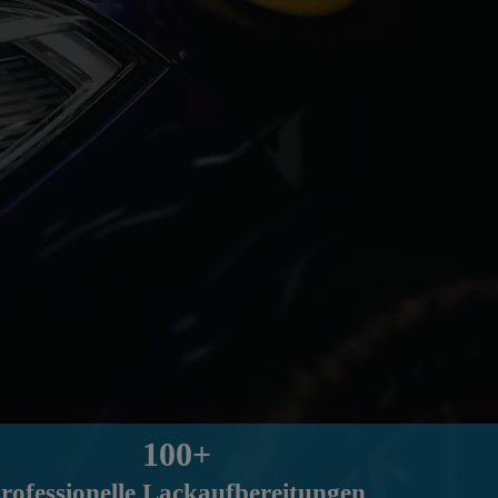
100+
rofessionelle Lackaufbereitungen