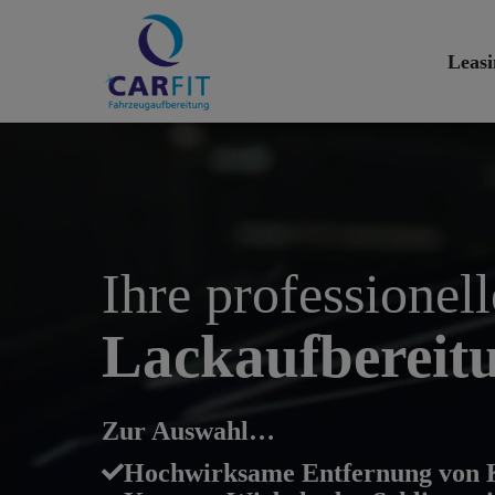
Zum
Inhalt
Leas
springen
Ihre professionell
Lackaufberei
Zur Auswahl…
Hochwirksame Entfernung von K