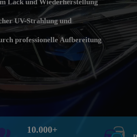
 im Lack und Wiederherstellung
icher UV-Strahlung und
rch professionelle Aufbereitung
10.000+
p