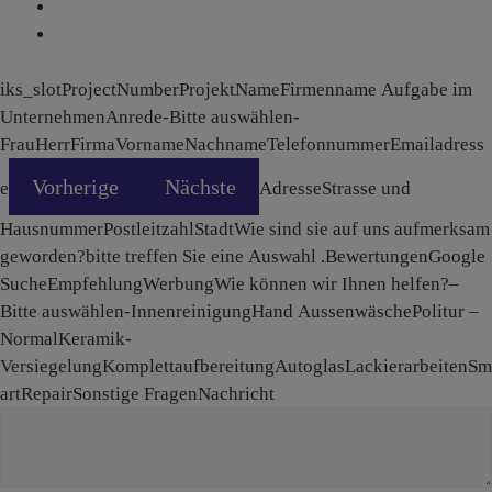
iks_slot
ProjectNumber
ProjektName
Firmenname
Aufgabe im
Unternehmen
Anrede
-Bitte auswählen-
FrauHerrFirma
Vorname
Nachname
Telefonnummer
Emailadress
Vorherige
Nächste
e
Adresse
Strasse und
Hausnummer
Postleitzahl
Stadt
Wie sind sie auf uns aufmerksam
geworden?
bitte treffen Sie eine Auswahl .BewertungenGoogle
SucheEmpfehlungWerbung
Wie können wir Ihnen helfen?
–
Bitte auswählen-InnenreinigungHand AussenwäschePolitur –
NormalKeramik-
VersiegelungKomplettaufbereitungAutoglasLackierarbeitenSm
artRepairSonstige Fragen
Nachricht