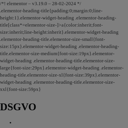
Zum
/*! elementor – v3.19.0 – 28-02-2024 */
Inhalt
.elementor-heading-title{padding:0;margin:0;line-
springen
height:1}.elementor-widget-heading .elementor-heading-
title[class*=elementor-size-]>a{color:inherit;font-
size:inherit;line-height:inherit}.elementor-widget-heading
.elementor-heading-title.elementor-size-small{font-
size:15px}.elementor-widget-heading .elementor-heading-
title.elementor-size-medium{font-size:19px}.elementor-
widget-heading .elementor-heading-title.elementor-size-
large{font-size:29px}.elementor-widget-heading .elementor-
heading-title.elementor-size-xl{font-size:39px}.elementor-
widget-heading .elementor-heading-title.elementor-size-
xxl{font-size:59px}
DSGVO